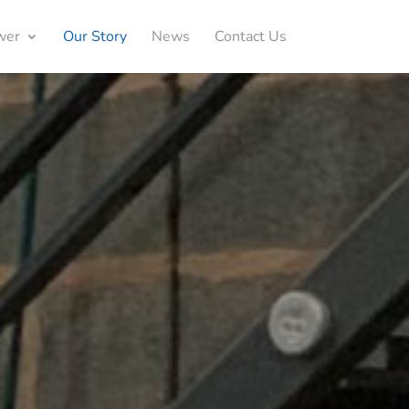
wer
Our Story
News
Contact Us