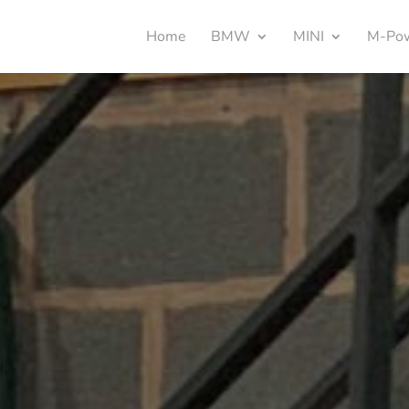
Home
BMW
MINI
M-Po